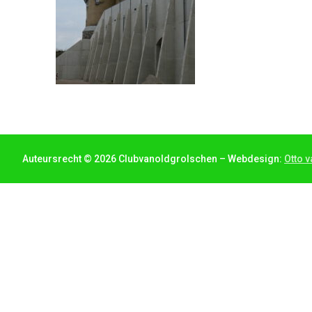
Auteursrecht © 2026 Clubvanoldgrolschen – Webdesign:
Otto v